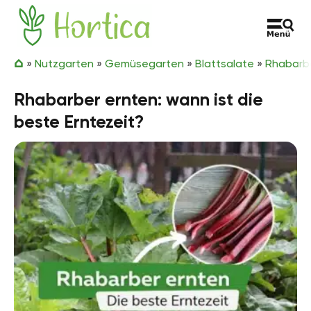
Zum Inhalt springen
Hortica
»
Nutzgarten
»
Gemüsegarten
»
Blattsalate
»
Rhabarb
Rhabarber ernten: wann ist die
beste Erntezeit?