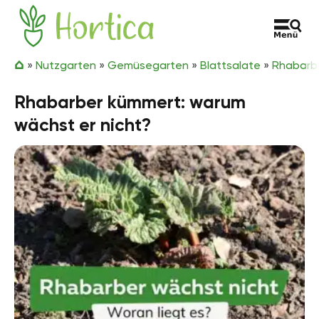
Zum Inhalt springen
Hortica
»
Nutzgarten
»
Gemüsegarten
»
Blattsalate
»
Rhabarb
Rhabarber kümmert: warum
wächst er nicht?