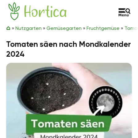
Zum Inhalt springen
Hortica
»
Nutzgarten
»
Gemüsegarten
»
Fruchtgemüse
»
Toma
Tomaten säen nach Mondkalender
2024