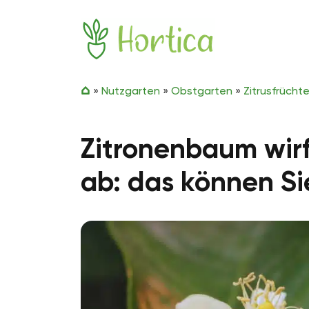
Zum Inhalt springen
Hortica
»
Nutzgarten
»
Obstgarten
»
Zitrusfrücht
Zitronenbaum wirf
ab: das können Si