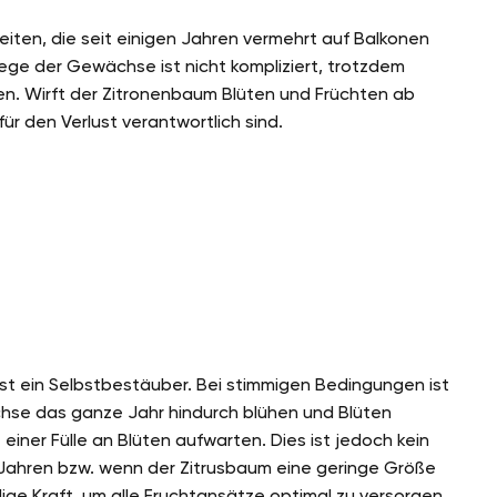
ten, die seit einigen Jahren vermehrt auf Balkonen
lege der Gewächse ist nicht kompliziert, trotzdem
n. Wirft der Zitronenbaum Blüten und Früchten ab
r den Verlust verantwortlich sind.
 ist ein Selbstbestäuber. Bei stimmigen Bedingungen ist
chse das ganze Jahr hindurch blühen und Blüten
einer Fülle an Blüten aufwarten. Dies ist jedoch kein
en Jahren bzw. wenn der Zitrusbaum eine geringe Größe
ge Kraft, um alle Fruchtansätze optimal zu versorgen.