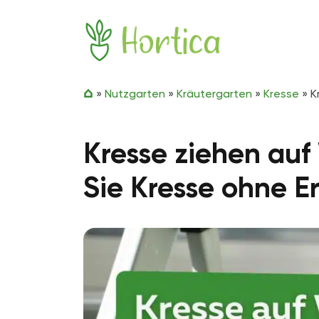
Zum Inhalt springen
Hortica
»
Nutzgarten
»
Kräutergarten
»
Kresse
»
K
Kresse ziehen auf
Sie Kresse ohne E