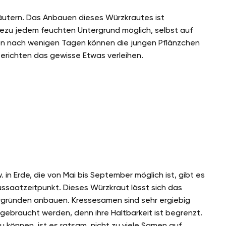
kräutern. Das Anbauen dieses Würzkrautes ist
ahezu jedem feuchten Untergrund möglich, selbst auf
on nach wenigen Tagen können die jungen Pflänzchen
erichten das gewisse Etwas verleihen.
 in Erde, die von Mai bis September möglich ist, gibt es
ssaatzeitpunkt. Dieses Würzkraut lässt sich das
rgründen anbauen. Kressesamen sind sehr ergiebig
fgebraucht werden, denn ihre Haltbarkeit ist begrenzt.
 können, ist es ratsam, nicht zu viele Samen auf