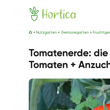
Zum Inhalt springen
Hortica
»
Nutzgarten
»
Gemüsegarten
»
Fruchtg
Tomatenerde: die 
Tomaten + Anzuch