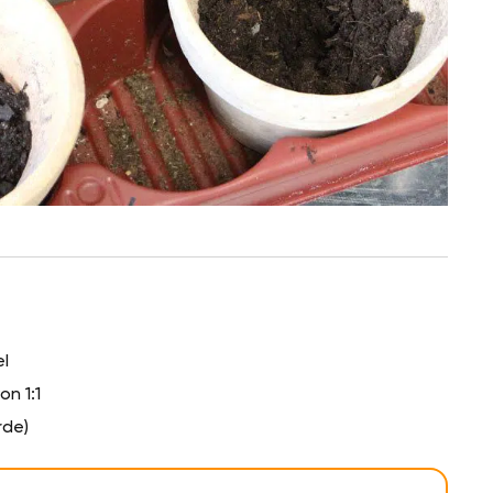
l
on 1:1
rde)