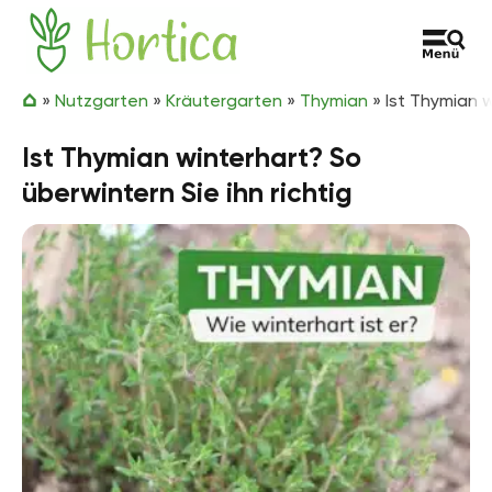
Zum Inhalt springen
Hortica
»
Nutzgarten
»
Kräutergarten
»
Thymian
»
Ist Thymian w
Ist Thymian winterhart? So
überwintern Sie ihn richtig