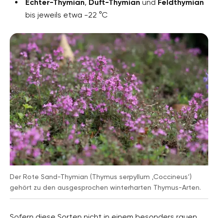
Echter-Thymian
,
Duft-Thymian
und
Feldthymian
bis jeweils etwa -22 °C
Der Rote Sand-Thymian (Thymus serpyllum ‚Coccineus‘)
gehört zu den ausgesprochen winterharten Thymus-Arten.
Sofern diese Sorten nicht in einem besonders rauen