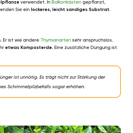
lpflanze
verwendet. In
Balkonkästen
gepflanzt,
wenden Sie ein
lockeres, leicht sandiges Substrat
.
. Er ist wie andere
Thymianarten
sehr anspruchslos.
ahr
etwas Komposterde
. Eine zusätzliche Düngung ist
nger ist unnötig. Es trägt nicht zur Stärkung der
ines Schimmelpilzbefalls sogar erhöhen.