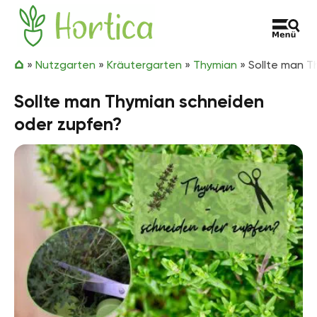
Zum Inhalt springen
Hortica
»
Nutzgarten
»
Kräutergarten
»
Thymian
»
Sollte man T
Sollte man Thymian schneiden
oder zupfen?