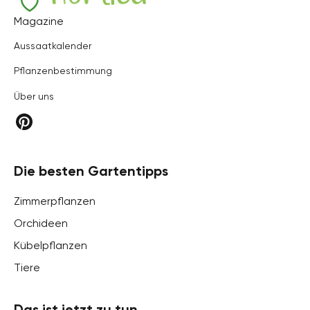
Hortica
Magazine
Aussaatkalender
Pflanzenbestimmung
Über uns
Die besten Gartentipps
Zimmerpflanzen
Orchideen
Kübelpflanzen
Tiere
Das ist jetzt zu tun