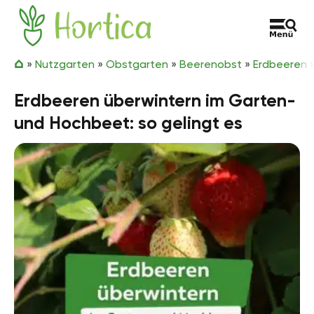
Zum Inhalt springen
Hortica
»
Nutzgarten
»
Obstgarten
»
Beerenobst
»
Erdbeeren
Erdbeeren überwintern im Garten-
und Hochbeet: so gelingt es