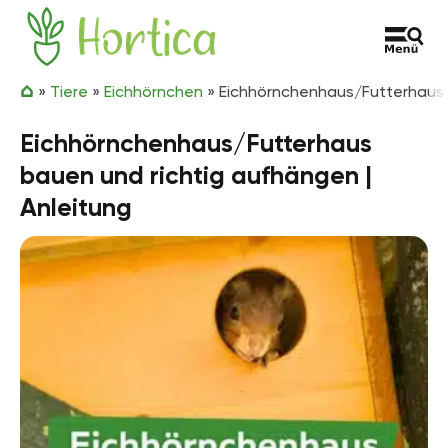
Zum Inhalt springen
Hortica
»
Tiere
»
Eichhörnchen
»
Eichhörnchenhaus/Futterhaus b
Eichhörnchenhaus/Futterhaus
bauen und richtig aufhängen |
Anleitung