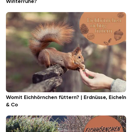
Winterruhe?
Womit Eichhörnchen füttern? | Erdnüsse, Eicheln
& Co