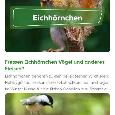
geeigneten Versteck beim Hangeln zwischen den
Bäumen beobachten. Obwohl sie normalerweise
scheu sind, können Eichhörnchen auch ziemlich frech
sein und in Gärten herumspringen oder sogar
Vogelfutterhäuschen plündern. Damit sie nicht vom
Menschen abhängig werden und ihre natürlichen
Instinkte verlieren, ist es wichtig, sie nicht zu füttern.
Fressen Eichhörnchen Vögel und anderes
Fleisch?
Eichhörnchen gehören zu den beliebtesten Wildtieren.
Hobbygärtner heißen sie herzlich willkommen und legen
im Winter Nüsse für die flinken Gesellen aus. Stimmt es
jedoch, ...