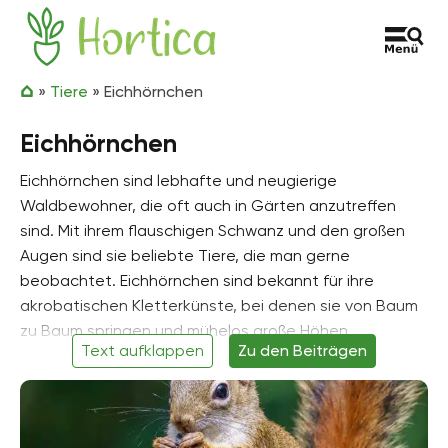
Zum Inhalt springen
Hortica
»
Tiere
»
Eichhörnchen
Eichhörnchen
Eichhörnchen sind lebhafte und neugierige
Waldbewohner, die oft auch in Gärten anzutreffen
sind. Mit ihrem flauschigen Schwanz und den großen
Augen sind sie beliebte Tiere, die man gerne
beobachtet. Eichhörnchen sind bekannt für ihre
akrobatischen Kletterkünste, bei denen sie von Baum
zu Baum springen und mühelos große Höhen
Text aufklappen
Zu den Beiträgen
erklimmen. Sie sind ausgezeichnete Vorratssammler
und verstecken Nüsse und Samen an verschiedenen
Orten, um sich auf den Winter vorzubereiten. Häufig
kann man sie auf der Suche nach Nahrung oder einem