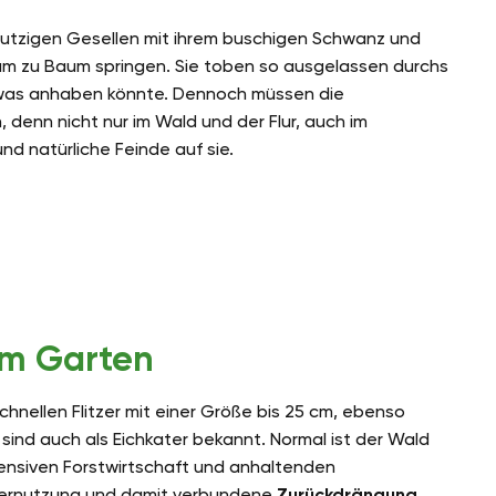
n putzigen Gesellen mit ihrem buschigen Schwanz und
aum zu Baum springen. Sie toben so ausgelassen durchs
twas anhaben könnte. Dennoch müssen die
n, denn nicht nur im Wald und der Flur, auch im
nd natürliche Feinde auf sie.
im Garten
hnellen Flitzer mit einer Größe bis 25 cm, ebenso
ind auch als Eichkater bekannt. Normal ist der Wald
ntensiven Forstwirtschaft und anhaltenden
Übernutzung und damit verbundene
Zurückdrängung