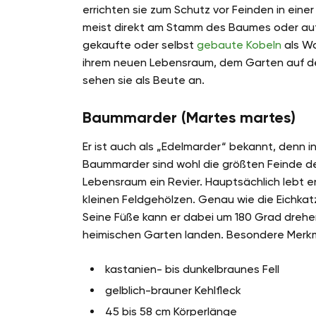
errichten sie zum Schutz vor Feinden in ein
meist direkt am Stamm des Baumes oder auf
gekaufte oder selbst
gebaute Kobeln
als Wo
ihrem neuen Lebensraum, dem Garten auf der
sehen sie als Beute an.
Baummarder (Martes martes)
Er ist auch als „Edelmarder“ bekannt, denn in
Baummarder sind wohl die größten Feinde der
Lebensraum ein Revier. Hauptsächlich lebt e
kleinen Feldgehölzen. Genau wie die Eichkatz
Seine Füße kann er dabei um 180 Grad drehe
heimischen Garten landen. Besondere Merk
kastanien- bis dunkelbraunes Fell
gelblich-brauner Kehlfleck
45 bis 58 cm Körperlänge