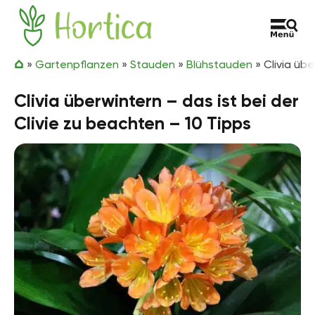
Zum Inhalt springen
Hortica
»
Gartenpflanzen
»
Stauden
»
Blühstauden
»
Clivia übe
Clivia überwintern – das ist bei der
Clivie zu beachten – 10 Tipps