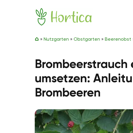
Zum Inhalt springen
Hortica
»
Nutzgarten
»
Obstgarten
»
Beerenobst
Brombeerstrauch 
umsetzen: Anleitu
Brombeeren