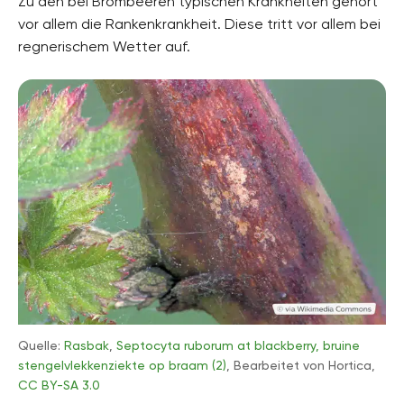
Zu den bei Brombeeren typischen Krankheiten gehört
vor allem die Rankenkrankheit. Diese tritt vor allem bei
regnerischem Wetter auf.
Quelle:
Rasbak
,
Septocyta ruborum at blackberry, bruine
stengelvlekkenziekte op braam (2)
, Bearbeitet von Hortica,
CC BY-SA 3.0