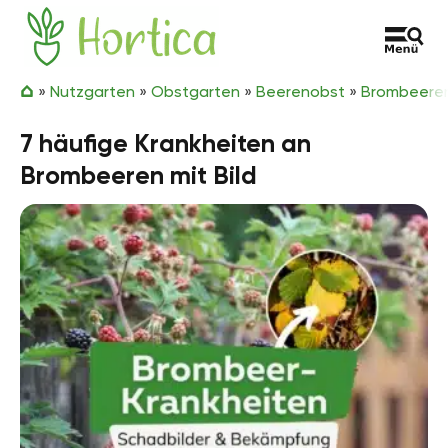
Zum Inhalt springen
Hortica
»
Nutzgarten
»
Obstgarten
»
Beerenobst
»
Brombeere
7 häufige Krankheiten an
Brombeeren mit Bild