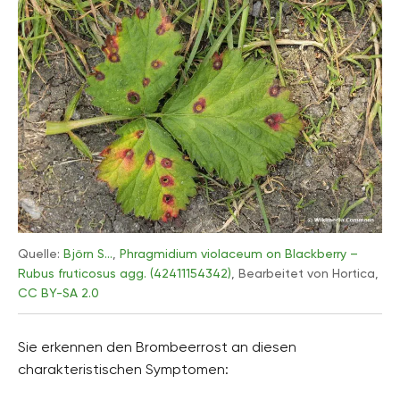
Quelle:
Björn S…
,
Phragmidium violaceum on Blackberry –
Rubus fruticosus agg. (42411154342)
, Bearbeitet von Hortica,
CC BY-SA 2.0
Sie erkennen den Brombeerrost an diesen
charakteristischen Symptomen: