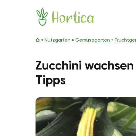
Zum Inhalt springen
Hortica
»
Nutzgarten
»
Gemüsegarten
»
Fruchtg
Zucchini wachsen 
Tipps