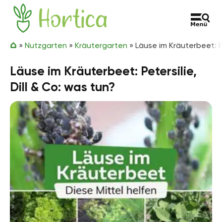
Zum Inhalt springen
Hortica
»
Nutzgarten
»
Kräutergarten
»
Läuse im Kräuterbeet: Pe
Läuse im Kräuterbeet: Petersilie,
Dill & Co: was tun?