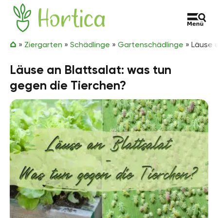
Zum Inhalt springen
Hortica
»
Ziergarten
»
Schädlinge
»
Gartenschädlinge
»
Läuse a
Läuse an Blattsalat: was tun
gegen die Tierchen?