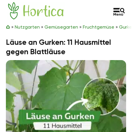
Zum Inhalt springen
Hortica
»
Nutzgarten
»
Gemüsegarten
»
Fruchtgemüse
»
Gurk
Läuse an Gurken: 11 Hausmittel
gegen Blattläuse