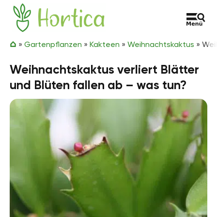
Zum Inhalt springen
Hortica
»
Gartenpflanzen
»
Kakteen
»
Weihnachtskaktus
»
Weih
Weihnachtskaktus verliert Blätter
und Blüten fallen ab – was tun?