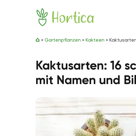
Zum Inhalt springen
Hortica
»
Gartenpflanzen
»
Kakteen
»
Kaktusarten
Kaktusarten: 16 
mit Namen und Bi