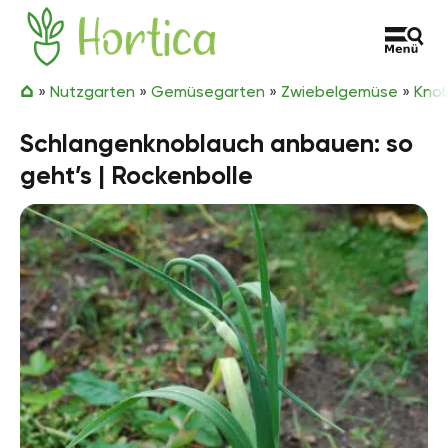
Zum Inhalt springen
Hortica
»
Nutzgarten
»
Gemüsegarten
»
Zwiebelgemüse
»
Kno
Schlangenknoblauch anbauen: so
geht’s | Rockenbolle