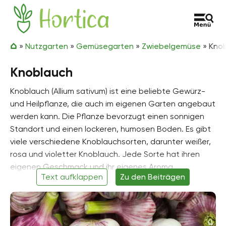
Zum Inhalt springen
Hortica
»
Nutzgarten
»
Gemüsegarten
»
Zwiebelgemüse
»
Kno
Knoblauch
Knoblauch (Allium sativum) ist eine beliebte Gewürz-
und Heilpflanze, die auch im eigenen Garten angebaut
werden kann. Die Pflanze bevorzugt einen sonnigen
Standort und einen lockeren, humosen Boden. Es gibt
viele verschiedene Knoblauchsorten, darunter weißer,
rosa und violetter Knoblauch. Jede Sorte hat ihren
eigenen Geschmack und ihr eigenes Aroma.
Text aufklappen
Zu den Beiträgen
Knoblauch ist nicht nur eine schmackhafte Zutat in
vielen Gerichten, sondern er hat auch eine Reihe von
positiven Eigenschaften für die Gesundheit. So soll er
z.B. entzündungshemmend und antibakteriell wirken.