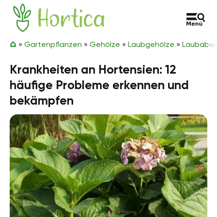
Zum Inhalt springen
Hortica
»
Gartenpflanzen
»
Gehölze
»
Laubgehölze
»
Laubabwe
Krankheiten an Hortensien: 12
häufige Probleme erkennen und
bekämpfen