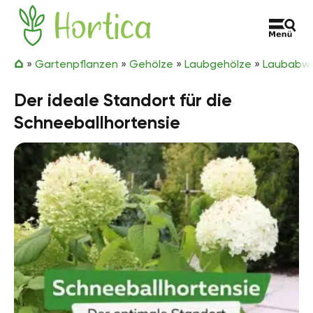
Zum Inhalt springen
Hortica
»
Gartenpflanzen
»
Gehölze
»
Laubgehölze
»
Laubabwe
Der ideale Standort für die
Schneeballhortensie