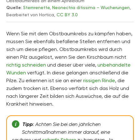
Obstbaumkrebs an einem Apfelbaum
Quelle
:
Sternrenette
,
Neonectria ditissima – Wucherungen
,
Bearbeitet von Hortica,
CC BY 3.0
Wenn Sie mit dem Obstbaumkrebs zu kämpfen haben,
müssen Sie ebenfalls befallene Stellen entfernen und
sich um diese pflegen. Obstbaumkrebs wird durch
einen Pilz ausgelöst, wenn Sie den Kirschbaum nicht
richtig schneiden
und dieser über viele,
unbehandelte
Wunden
verfügt. In diese gelangen anschließend die
Pilze. Zu erkennen ist sie an einer
rissigen Rinde
, die
zudem trocken ist. Ebenso verfärbt sich das Holz und
nach längerer Zeit bilden sich Auswüchse, die auf die
Krankheit hinweisen.
Tipp
: Achten Sie bei den jährlichen
Schnittmaßnahmen immer darauf, eine
saubere und
scharfe Schere
zu benutzen. Je