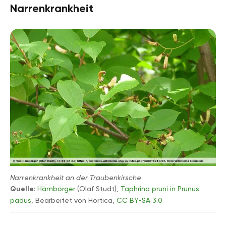
Narrenkrankheit
Narrenkrankheit an der Traubenkirsche
Quelle
:
Hämbörger
(Olaf Studt),
Taphrina pruni in Prunus
padus
, Bearbeitet von Hortica,
CC BY-SA 3.0