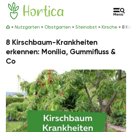
Zum Inhalt springen
Hortica
»
Nutzgarten
»
Obstgarten
»
Steinobst
»
Kirsche
»
8 Ki
8 Kirschbaum-Krankheiten
erkennen: Monilia, Gummifluss &
Co