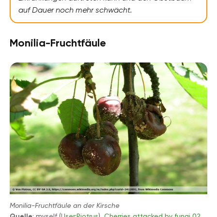
auf Dauer noch mehr schwächt.
Monilia-Fruchtfäule
Monilia-Fruchtfäule an der Kirsche
Quelle
: myself (
User:Piotrus
),
Cherries attacked by fungi 02
,