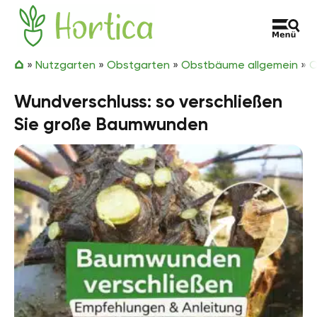
Zum Inhalt springen
Hortica
»
Nutzgarten
»
Obstgarten
»
Obstbäume allgemein
»
O
Wundverschluss: so verschließen
Sie große Baumwunden