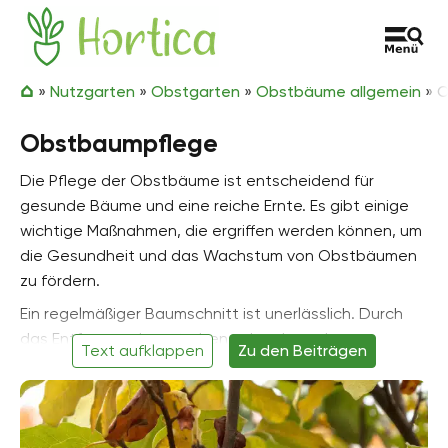
Zum Inhalt springen
Hortica
»
Nutzgarten
»
Obstgarten
»
Obstbäume allgemein
»
O
Obstbaumpflege
Die Pflege der Obstbäume ist entscheidend für
gesunde Bäume und eine reiche Ernte. Es gibt einige
wichtige Maßnahmen, die ergriffen werden können, um
die Gesundheit und das Wachstum von Obstbäumen
zu fördern.
Ein regelmäßiger Baumschnitt ist unerlässlich. Durch
das Entfernen abgestorbener, kranker oder
Text aufklappen
Zu den Beiträgen
überlappender Äste wird die Luftzirkulation verbessert
und das Krankheitsrisiko minimiert. Der Baumschnitt
sollte im Spätwinter oder im zeitigen Frühjahr
durchgeführt werden, wenn die Bäume inaktiv sind.