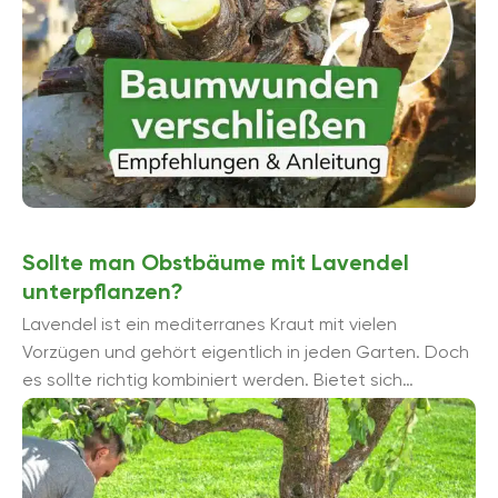
speziellen Obstbaumdünger und befolgen Sie die
Anweisungen auf der Verpackung.
Die richtige Pflege von Obstbäumen erfordert
regelmäßige Aufmerksamkeit, aber die Mühe wird mit
gesunden Bäumen und einer reichen Ernte belohnt. Mit
der richtigen Pflege können Obstbäume viele Jahre
lang Freude bereiten und schmackhafte Früchte
liefern.
Sollte man Obstbäume mit Lavendel
unterpflanzen?
Lavendel ist ein mediterranes Kraut mit vielen
Vorzügen und gehört eigentlich in jeden Garten. Doch
es sollte richtig kombiniert werden. Bietet sich
Lavendel an, um Obstbäume zu ...