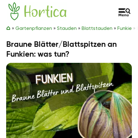
Zum Inhalt springen
Hortica
»
Gartenpflanzen
»
Stauden
»
Blattstauden
»
Funkie
»
Braune Blätter/Blattspitzen an
Funkien: was tun?