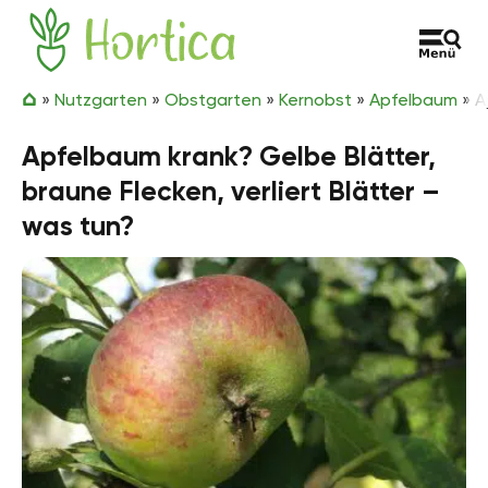
Zum Inhalt springen
Hortica
»
Nutzgarten
»
Obstgarten
»
Kernobst
»
Apfelbaum
»
A
Apfelbaum krank? Gelbe Blätter,
braune Flecken, verliert Blätter –
was tun?