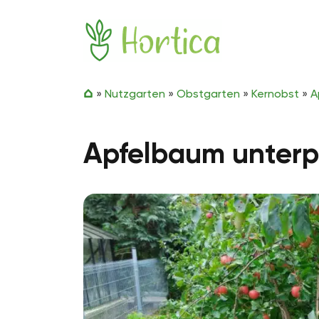
Zum Inhalt springen
Hortica
»
Nutzgarten
»
Obstgarten
»
Kernobst
»
A
Apfelbaum unterpf