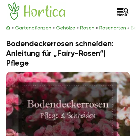
Zum Inhalt springen
Hortica
»
Gartenpflanzen
»
Gehölze
»
Rosen
»
Rosenarten
»
B
Bodendeckerrosen schneiden:
Anleitung für „Fairy-Rosen“|
Pflege