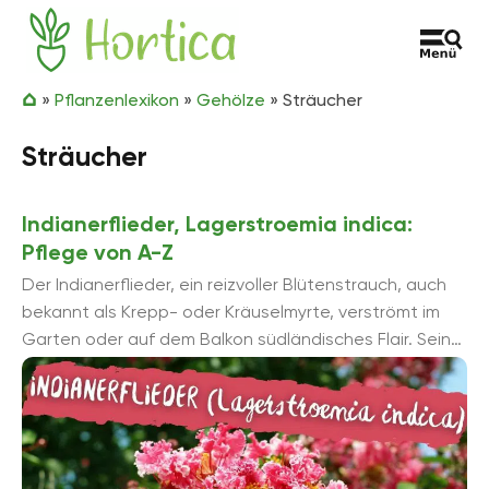
Zum Inhalt springen
Hortica
»
Pflanzenlexikon
»
Gehölze
»
Sträucher
Sträucher
Indianerflieder, Lagerstroemia indica:
Pflege von A-Z
Der Indianerflieder, ein reizvoller Blütenstrauch, auch
bekannt als Krepp- oder Kräuselmyrte, verströmt im
Garten oder auf dem Balkon südländisches Flair. Seine
farbenprächtigen Blüten ...