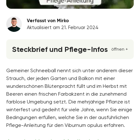
Verfasst von Mirko
Aktualisiert am 21. Februar 2024
Steckbrief und Pflege-Infos
öffnen +
Blütenfarbe
rosa, weiss
Gemeiner Schneeball nennt sich unter anderem dieser
Strauch, der jeden Garten und Balkon mit einer
Standort
wunderschönen Blütenpracht füllt und im Herbst mit
Halbschatten, Absonnig, Sonnig
Beeren einen frischen Farbakzent in die zunehmend
Blütezeit
farblose Umgebung setzt. Die mehrjährige Pflanze ist
Mai, Juni
winterfest und gedeiht für viele Jahre, wenn Sie einige
Bedingungen erfüllen, welche Sie in der ausführlichen
Wuchsform
aufrecht, ausladend, buschig, mehrjährig,
Pflege-Anleitung für den Viburnum opulus erfahren.
Halbstrauch, horstbildend, Überhängend