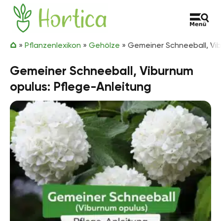
Zum Inhalt springen
Hortica
»
Pflanzenlexikon
»
Gehölze
»
Gemeiner Schneeball, Vib
Gemeiner Schneeball, Viburnum
opulus: Pflege-Anleitung