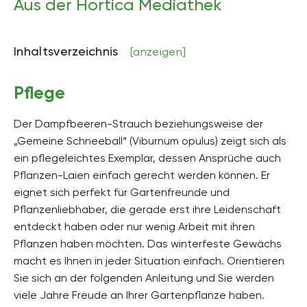
Aus der Hortica Mediathek
Höhe
1,5 bis 6 Meter hoch
Bodenart
Inhaltsverzeichnis
[anzeigen]
sandig, lehmig, tonig
Bodenfeuchte
Pflege
mäßig trocken, frisch
Der Dampfbeeren-Strauch beziehungsweise der
pH-Wert
neutral, schwach sauer, alkalisch
„Gemeine Schneeball“ (Viburnum opulus) zeigt sich als
ein pflegeleichtes Exemplar, dessen Ansprüche auch
Kalkverträglichkeit
Pflanzen-Laien einfach gerecht werden können. Er
Kalktolerant
eignet sich perfekt für Gartenfreunde und
Humus
Pflanzenliebhaber, die gerade erst ihre Leidenschaft
humusreich
entdeckt haben oder nur wenig Arbeit mit ihren
Pflanzen haben möchten. Das winterfeste Gewächs
Giftig
macht es Ihnen in jeder Situation einfach. Orientieren
Ja
Sie sich an der folgenden Anleitung und Sie werden
Pflanzenfamilien
viele Jahre Freude an Ihrer Gartenpflanze haben.
Moschuskrautgewächse, Adoxaceae