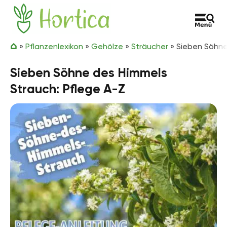
Zum Inhalt springen
Hortica
»
Pflanzenlexikon
»
Gehölze
»
Sträucher
»
Sieben Söhne
Sieben Söhne des Himmels
Strauch: Pflege A-Z