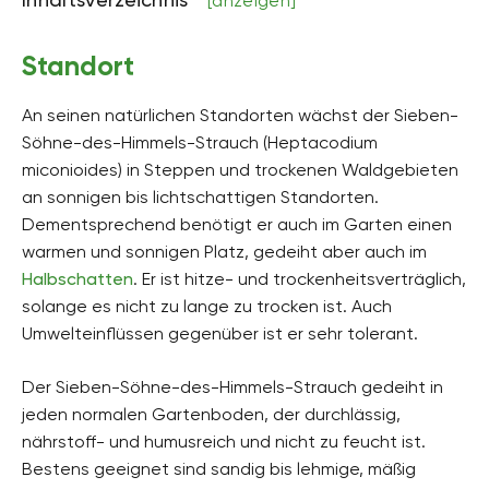
[anzeigen]
bis zu 400 cm hoch
Bodenart
Standort
sandig, lehmig
An seinen natürlichen Standorten wächst der Sieben-
Bodenfeuchte
mäßig trocken, frisch
Söhne-des-Himmels-Strauch (Heptacodium
miconioides) in Steppen und trockenen Waldgebieten
pH-Wert
an sonnigen bis lichtschattigen Standorten.
schwach alkalisch, schwach sauer
Dementsprechend benötigt er auch im Garten einen
Kalkverträglichkeit
warmen und sonnigen Platz, gedeiht aber auch im
Kalktolerant
Halbschatten
. Er ist hitze- und trockenheitsverträglich,
solange es nicht zu lange zu trocken ist. Auch
Humus
humusreich
Umwelteinflüssen gegenüber ist er sehr tolerant.
Giftig
Der Sieben-Söhne-des-Himmels-Strauch gedeiht in
Ja
jeden normalen Gartenboden, der durchlässig,
nährstoff- und humusreich und nicht zu feucht ist.
Pflanzenfamilien
Geißblattgewächse, Caprifoliaceae
Bestens geeignet sind sandig bis lehmige, mäßig