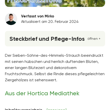
Verfasst von Mirko
Aktualisiert am 20. Februar 2024
Steckbrief und Pflege-Infos
öffnen +
Blütenfarbe
weiss
Der Sieben-Söhne-des-Himmels-Strauch beeindruckt
mit seinen hübschen und herrlich duftenden Blüten,
Standort
einer langen Blütezeit und dekorativem
Halbschatten, Sonnig
Fruchtschmuck. Selbst die Rinde dieses pflegeleichten
Blütezeit
Ziergehölzes ist sehenswert.
August, September
Aus der Hortica Mediathek
Wuchsform
aufrecht
Höhe
Inhaltsverzeichnis