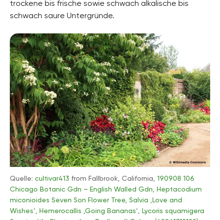
trockene bis frische sowie schwach alkalische bis
Pflanzenarten
schwach saure Untergründe.
Blütensträucher, Ziersträucher
Gartenstil
Blumengarten, Naturgarten, Ziergarten
Quelle:
cultivar413
from Fallbrook, California,
190908 106
Chicago Botanic Gdn – English Walled Gdn, Heptacodium
miconioides Seven Son Flower Tree, Salvia ‚Love and
Wishes‘, Hemerocallis ‚Going Bananas‘, Lycoris squamigera