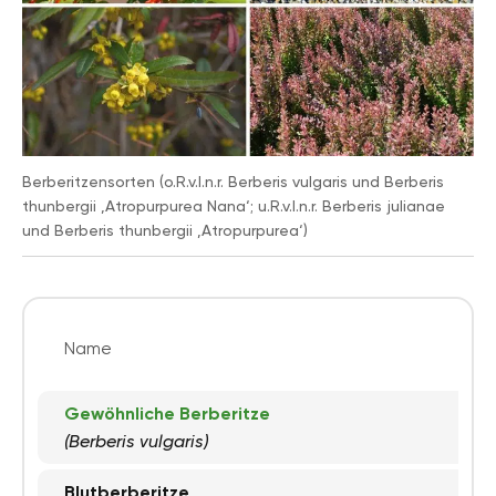
Pflanzenarten
Heckenpflanzen, Sträucher
Gartenstil
Bauerngarten, Naturgarten, Parkanlage
Berberitzensorten (o.R.v.l.n.r. Berberis vulgaris und Berberis
thunbergii ‚Atropurpurea Nana‘; u.R.v.l.n.r. Berberis julianae
und Berberis thunbergii ‚Atropurpurea‘)
Name
Gewöhnliche Berberitze
(Berberis vulgaris)
Blutberberitze