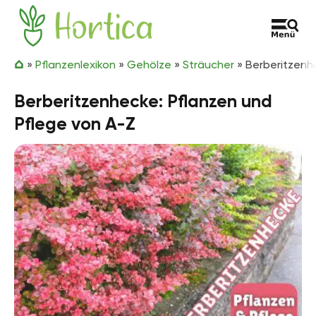
Zum Inhalt springen
Hortica
»
Pflanzenlexikon
»
Gehölze
»
Sträucher
»
Berberitzenh
Berberitzenhecke: Pflanzen und
Pflege von A-Z