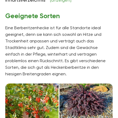
[anzeigen]
bis zu 300 Zentimeter
Bodenart
Geeignete Sorten
sandig, lehmig
Eine Berberitzenhecke ist für alle Standorte ideal
Bodenfeuchte
mäßig trocken, mäßig feucht, frisch
geeignet, denn sie kann sich sowohl an Hitze und
Trockenheit anpassen und verträgt auch das
pH-Wert
Stadtklima sehr gut. Zudem sind die Gewächse
schwach alkalisch, schwach sauer, sauer
einfach in der Pflege, winterhart und vertragen
Kalkverträglichkeit
problemlos einen Rückschnitt. Es gibt verschiedene
Kalktolerant
Sorten, die sich gut als Heckenberberitze in den
hiesigen Breitengraden eignen.
Humus
humusreich
Giftig
Ja
Pflanzenfamilien
Berberitzengewächse, Berberidaceae