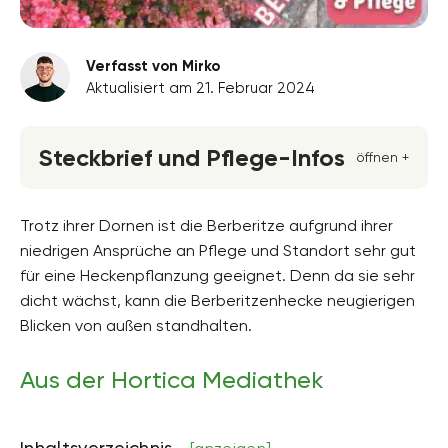
Verfasst von Mirko
Aktualisiert am 21. Februar 2024
Steckbrief und Pflege-Infos
öffnen +
Blütenfarbe
gelb
Trotz ihrer Dornen ist die Berberitze aufgrund ihrer
niedrigen Ansprüche an Pflege und Standort sehr gut
Standort
für eine Heckenpflanzung geeignet. Denn da sie sehr
Schatten, Halbschatten, Absonnig, Sonnig
dicht wächst, kann die Berberitzenhecke neugierigen
Blütezeit
Blicken von außen standhalten.
Mai, Juni
Aus der Hortica Mediathek
Wuchsform
buschig
Höhe
Inhaltsverzeichnis