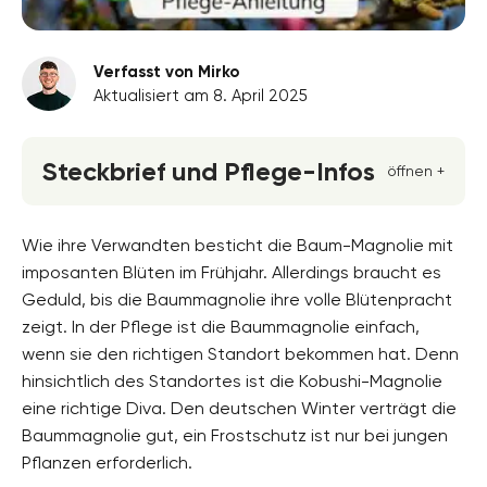
Verfasst von Mirko
Aktualisiert am 8. April 2025
Steckbrief und Pflege-Infos
öffnen +
Blütenfarbe
weiss
Wie ihre Verwandten besticht die Baum-Magnolie mit
imposanten Blüten im Frühjahr. Allerdings braucht es
Standort
Geduld, bis die Baummagnolie ihre volle Blütenpracht
Halbschatten, Absonnig, Sonnig
zeigt. In der Pflege ist die Baummagnolie einfach,
Blütezeit
wenn sie den richtigen Standort bekommen hat. Denn
März, April, Mai
hinsichtlich des Standortes ist die Kobushi-Magnolie
eine richtige Diva. Den deutschen Winter verträgt die
Wuchsform
aufrecht, ausladend
Baummagnolie gut, ein Frostschutz ist nur bei jungen
Pflanzen erforderlich.
Höhe