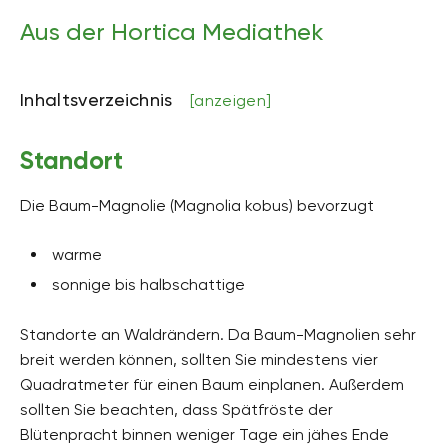
bis zu 24 Meter hoch, in unseren Breiten bis max.
10 Meter
Aus der Hortica Mediathek
Bodenart
sandig, lehmig
Inhaltsverzeichnis
[anzeigen]
Bodenfeuchte
mäßig feucht, sehr feucht, frisch
Standort
pH-Wert
neutral, schwach alkalisch, schwach sauer
Die Baum-Magnolie (Magnolia kobus) bevorzugt
Kalkverträglichkeit
warme
Kalkintolerant
sonnige bis halbschattige
Humus
humusreich
Standorte an Waldrändern. Da Baum-Magnolien sehr
breit werden können, sollten Sie mindestens vier
Giftig
Ja
Quadratmeter für einen Baum einplanen. Außerdem
sollten Sie beachten, dass Spätfröste der
Pflanzenfamilien
Blütenpracht binnen weniger Tage ein jähes Ende
Magnoliengewächse, Magnoliaceae