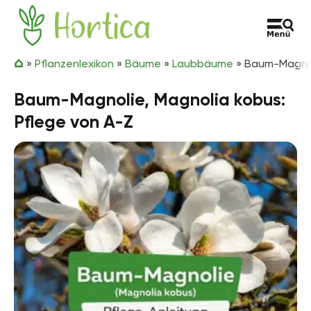
Zum Inhalt springen
Hortica
»
Pflanzenlexikon
»
Bäume
»
Laubbäume
»
Baum-Magnoli
Baum-Magnolie, Magnolia kobus:
Pflege von A-Z