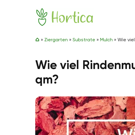
Zum Inhalt springen
Hortica
»
Ziergarten
»
Substrate
»
Mulch
»
Wie vie
Wie viel Rindenm
qm?