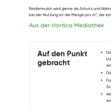
Rindenmulch wird gerne als Schutz und Nährs
bei der Nutzung ist die Menge pro m², die sic
Aus der Hortica Mediathek
Auf den Punkt
Di
ku
gebracht
em
Di
Fü
Sc
Al
er