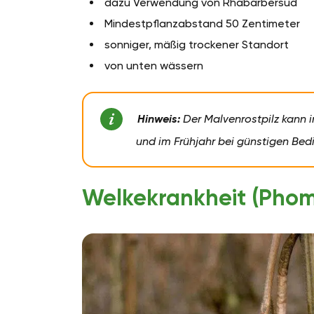
dazu Verwendung von Rhabarbersud
Mindestpflanzabstand 50 Zentimeter
sonniger, mäßig trockener Standort
von unten wässern
Hinweis:
Der Malvenrostpilz kann i
und im Frühjahr bei günstigen Be
Welkekrankheit (Pho