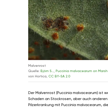
Malvenrost
Quelle:
Björn S…
,
Puccinia malvacearum on Marsh-M
von Hortica,
CC BY-SA 2.0
Der Malvenrost (Puccinia malvacearum) ist 
Schaden an Stockrosen, aber auch anderen Pf
Pilzerkrankung mit Puccinia malvacearum, die