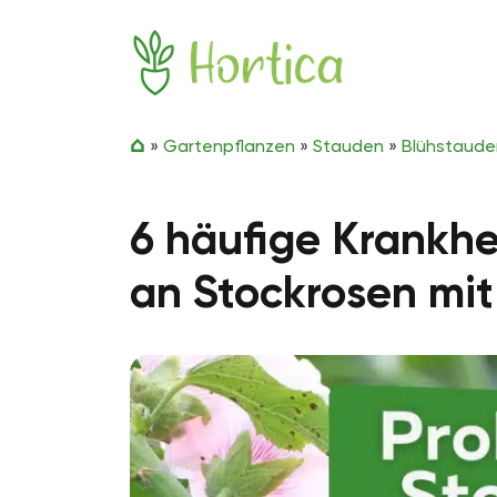
Zum Inhalt springen
Hortica
»
Gartenpflanzen
»
Stauden
»
Blühstaude
6 häufige Krankh
an Stockrosen mit