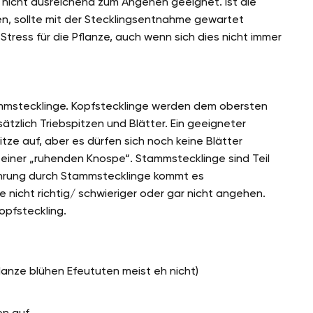
nicht ausreichend zum Angehen geeignet. Ist die
n, sollte mit der Stecklingsentnahme gewartet
ress für die Pflanze, auch wenn sich dies nicht immer
mmstecklinge. Kopfstecklinge werden dem obersten
tzlich Triebspitzen und Blätter. Ein geeigneter
tze auf, aber es dürfen sich noch keine Blätter
n einer „ruhenden Knospe“. Stammstecklinge sind Teil
hrung durch Stammstecklinge kommt es
 nicht richtig/ schwieriger oder gar nicht angehen.
opfsteckling.
lanze blühen Efeututen meist eh nicht)
en auf