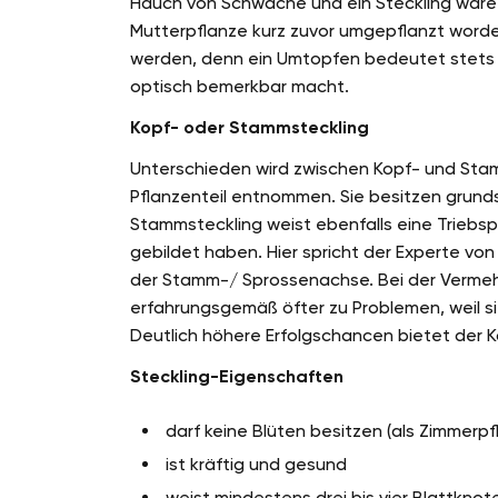
Hauch von Schwäche und ein Steckling wäre 
Mutterpflanze kurz zuvor umgepflanzt worde
werden, denn ein Umtopfen bedeutet stets St
optisch bemerkbar macht.
Kopf- oder Stammsteckling
Unterschieden wird zwischen Kopf- und Sta
Pflanzenteil entnommen. Sie besitzen grundsä
Stammsteckling weist ebenfalls eine Triebspi
gebildet haben. Hier spricht der Experte vo
der Stamm-/ Sprossenachse. Bei der Verme
erfahrungsgemäß öfter zu Problemen, weil sie
Deutlich höhere Erfolgschancen bietet der K
Steckling-Eigenschaften
darf keine Blüten besitzen (als Zimmerpf
ist kräftig und gesund
weist mindestens drei bis vier Blattknot