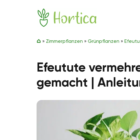
Zum Inhalt springen
Hortica
»
Zimmerpflanzen
»
Grünpflanzen
»
Efeutu
Efeutute vermehren
gemacht | Anleit