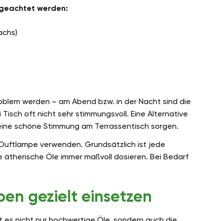
s geachtet werden:
achs)
oblem werden – am Abend bzw. in der Nacht sind die
i Tisch oft nicht sehr stimmungsvoll. Eine Alternative
eine schöne Stimmung am Terrassentisch sorgen.
e Duftlampe verwenden. Grundsätzlich ist jede
e ätherische Öle immer maßvoll dosieren. Bei Bedarf
en gezielt einsetzen
cht es nicht nur hochwertige Öle, sondern auch die