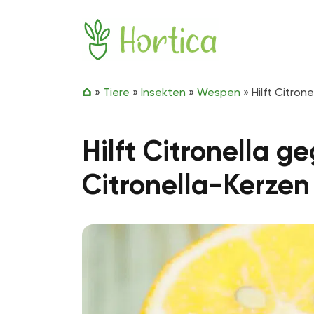
Zum Inhalt springen
Hortica
»
Tiere
»
Insekten
»
Wespen
»
Hilft Citron
Hilft Citronella 
Citronella-Kerzen