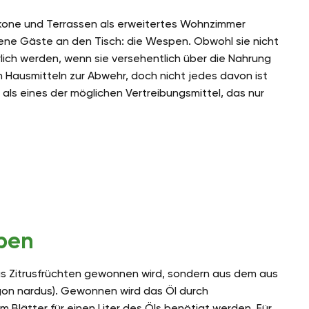
kone und Terrassen als erweitertes Wohnzimmer
ne Gäste an den Tisch: die Wespen. Obwohl sie nicht
lich werden, wenn sie versehentlich über die Nahrung
n Hausmitteln zur Abwehr, doch nicht jedes davon ist
 als eines der möglichen Vertreibungsmittel, das nur
pen
 aus Zitrusfrüchten gewonnen wird, sondern aus dem aus
n nardus). Gewonnen wird das Öl durch
 Blätter für einen Liter des Öls benötigt werden. Für