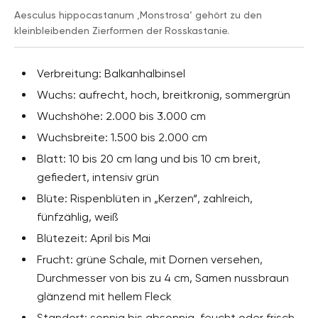
Aesculus hippocastanum ‚Monstrosa‘ gehört zu den
kleinbleibenden Zierformen der Rosskastanie.
Verbreitung: Balkanhalbinsel
Wuchs: aufrecht, hoch, breitkronig, sommergrün
Wuchshöhe: 2.000 bis 3.000 cm
Wuchsbreite: 1.500 bis 2.000 cm
Blatt: 10 bis 20 cm lang und bis 10 cm breit,
gefiedert, intensiv grün
Blüte: Rispenblüten in „Kerzen“, zahlreich,
fünfzählig, weiß
Blütezeit: April bis Mai
Frucht: grüne Schale, mit Dornen versehen,
Durchmesser von bis zu 4 cm, Samen nussbraun
glänzend mit hellem Fleck
Standort: sonnig bis absonnig, feucht oder frisch,