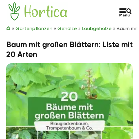
Zum Inhalt springen
Hortica
»
Gartenpflanzen
»
Gehölze
»
Laubgehölze
»
Baum mit 
Baum mit großen Blättern: Liste mit
20 Arten