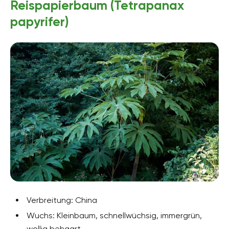
Reispapierbaum (Tetrapanax
papyrifer)
Verbreitung: China
Wuchs: Kleinbaum, schnellwüchsig, immergrün,
wollig behaart