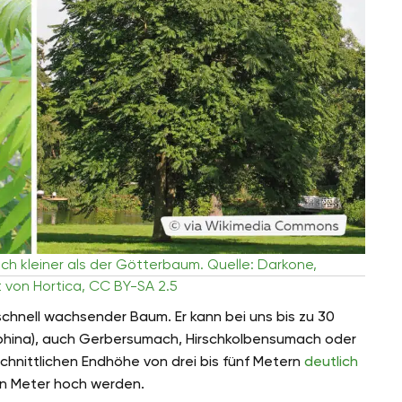
tlich kleiner als der Götterbaum. Quelle: Darkone,
t von Hortica, CC BY-SA 2.5
 schnell wachsender Baum. Er kann bei uns bis zu 30
phina), auch Gerbersumach, Hirschkolbensumach oder
chnittlichen Endhöhe von drei bis fünf Metern
deutlich
hn Meter hoch werden.