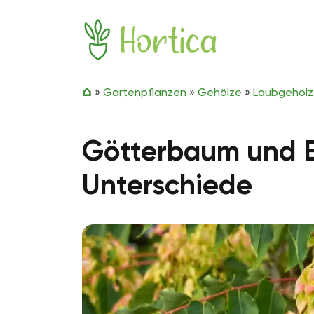
Zum Inhalt springen
Hortica
»
Gartenpflanzen
»
Gehölze
»
Laubgehöl
Götterbaum und E
Unterschiede