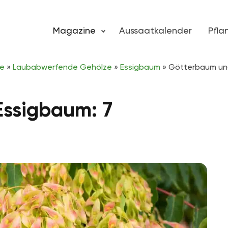
Magazine
Aussaatkalender
Pfl
ze
»
Laubabwerfende Gehölze
»
Essigbaum
»
Götterbaum und
ssigbaum: 7