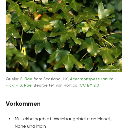
Quelle:
S. Rae
from Scotland, UK,
Acer monspessulanum –
Flickr – S. Rae
, Bearbeitet von Hortica,
CC BY 2.0
Vorkommen
Mittelrheingebiet, Weinbaugebiete an Mosel,
Nahe und Main