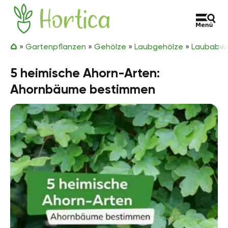
Zum Inhalt springen
Hortica
»
Gartenpflanzen
»
Gehölze
»
Laubgehölze
»
Laubabwe
5 heimische Ahorn-Arten:
Ahornbäume bestimmen