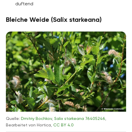
duftend
Bleiche Weide (Salix starkeana)
Quelle:
Dmitriy Bochkov
,
Salix starkeana 76405246
,
Bearbeitet von Hortica,
CC BY 4.0