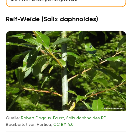
Reif-Weide (Salix daphnoides)
Quelle:
Robert Flogaus-Faust
,
Salix daphnoides RF
,
Bearbeitet von Hortica,
CC BY 4.0