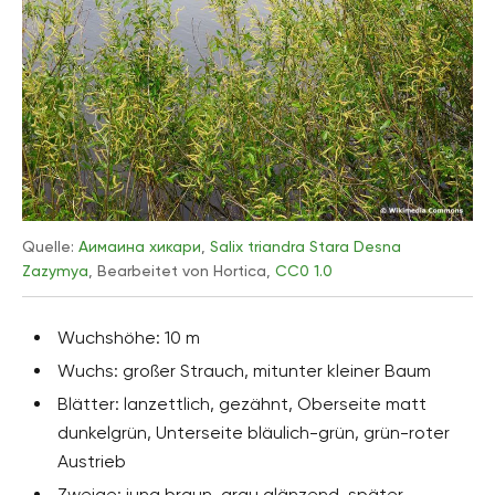
Quelle:
Аимаина хикари
,
Salix triandra Stara Desna
Zazymya
, Bearbeitet von Hortica,
CC0 1.0
Wuchshöhe: 10 m
Wuchs: großer Strauch, mitunter kleiner Baum
Blätter: lanzettlich, gezähnt, Oberseite matt
dunkelgrün, Unterseite bläulich-grün, grün-roter
Austrieb
Zweige: jung braun-grau glänzend, später