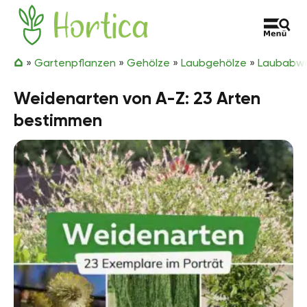
Zum Inhalt springen
Hortica
»
Gartenpflanzen
»
Gehölze
»
Laubgehölze
»
Laubabwe
Weidenarten von A-Z: 23 Arten
bestimmen