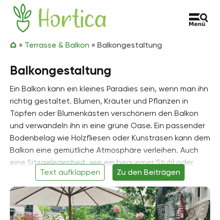
Zum Inhalt springen
Hortica
»
Terrasse & Balkon
»
Balkongestaltung
Balkongestaltung
Ein Balkon kann ein kleines Paradies sein, wenn man ihn
richtig gestaltet. Blumen, Kräuter und Pflanzen in
Töpfen oder Blumenkästen verschönern den Balkon
und verwandeln ihn in eine grüne Oase. Ein passender
Bodenbelag wie Holzfliesen oder Kunstrasen kann dem
Balkon eine gemütliche Atmosphäre verleihen. Auch
eine Sitzgelegenheit, wie ein bequemer Stuhl oder
Text aufklappen
Zu den Beiträgen
eine Bank, ist wichtig, um den Balkon zu einem
gemütlichen Ort zu machen. Ein Sonnenschirm oder
eine Markise können vor Sonne und Regen schützen.
Wenn der Balkon über einen Wasseranschluss verfügt,