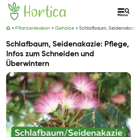
Zum Inhalt springen
Hortica
»
Pflanzenlexikon
»
Gehölze
»
Schlafbaum, Seidenakazie
Schlafbaum, Seidenakazie: Pflege,
Infos zum Schneiden und
Überwintern