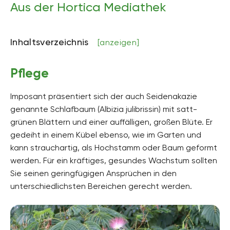
Aus der Hortica Mediathek
Höhe
bis zu 8 Meter hoch
Inhaltsverzeichnis
[anzeigen]
Bodenart
sandig, lehmig, kiesig, tonig
Pflege
Bodenfeuchte
mäßig trocken, frisch
Imposant präsentiert sich der auch Seidenakazie
genannte Schlafbaum (Albizia julibrissin) mit satt-
pH-Wert
neutral, schwach sauer
grünen Blättern und einer auffälligen, großen Blüte. Er
gedeiht in einem Kübel ebenso, wie im Garten und
Kalkverträglichkeit
kann strauchartig, als Hochstamm oder Baum geformt
Kalktolerant
werden. Für ein kräftiges, gesundes Wachstum sollten
Humus
Sie seinen geringfügigen Ansprüchen in den
humusreich
unterschiedlichsten Bereichen gerecht werden.
Giftig
Ja