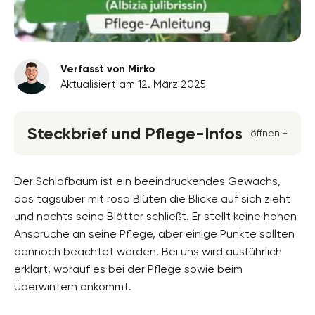
Verfasst von Mirko
Aktualisiert am 12. März 2025
Steckbrief und Pflege-Infos
öffnen +
Blütenfarbe
rosa, weiss
Der Schlafbaum ist ein beeindruckendes Gewächs,
das tagsüber mit rosa Blüten die Blicke auf sich zieht
Standort
und nachts seine Blätter schließt. Er stellt keine hohen
Halbschatten, Sonnig, Vollsonne
Ansprüche an seine Pflege, aber einige Punkte sollten
Blütezeit
dennoch beachtet werden. Bei uns wird ausführlich
Juli, August
erklärt, worauf es bei der Pflege sowie beim
Überwintern ankommt.
Wuchsform
aufrecht, ausladend, buschig, mehrjährig,
Überhängend