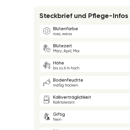
Steckbrief und Pflege-Infos
Blütenfarbe
rosa, weiss
Blütezeit
März, April, Mai
Höhe
bis zu 6 m hoch
Bodenfeuchte
mäßig trocken
Kalkverträglichkeit
Kalktolerant
Giftig
Nein