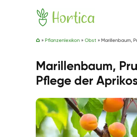
Zum Inhalt springen
Hortica
»
Pflanzenlexikon
»
Obst
»
Marillenbaum, P
Marillenbaum, Pr
Pflege der Apriko